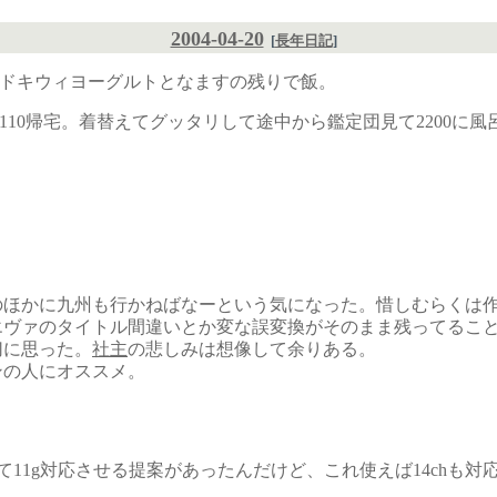
2004-04-20
[
長年日記
]
ールドキウィヨーグルトとなますの残りで飯。
110帰宅。着替えてグッタリして途中から鑑定団見て2200に風呂
のほかに九州も行かねばなーという気になった。惜しむらくは
エヴァのタイトル間違いとか変な誤変換がそのまま残ってるこ
切に思った。
社主
の悲しみは想像して余りある。
ンの人にオススメ。
11g対応させる提案があったんだけど、これ使えば14chも対応