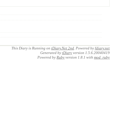
This Diary is Running on
tDiary.Net 2nd
. Powered by
fdiary.net
Generated by
tDiary
version 1.5.6.20040419
Powered by
Ruby
version 1.8.1 with
mod_ruby