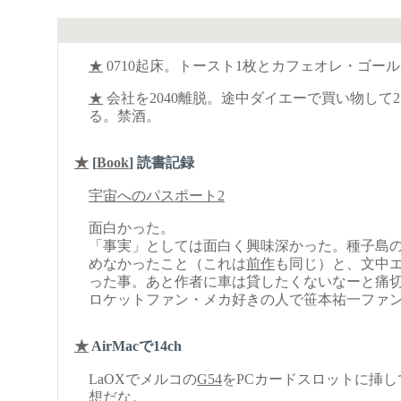
★
0710起床。トースト1枚とカフェオレ・ゴ
★
会社を2040離脱。途中ダイエーで買い物して2
る。禁酒。
★
[
Book
] 読書記録
宇宙へのパスポート2
面白かった。
「事実」としては面白く興味深かった。種子島
めなかったこと（これは
前作
も同じ）と、文中
った事。あと作者に車は貸したくないなーと痛
ロケットファン・メカ好きの人で笹本祐一ファ
★
AirMacで14ch
LaOXでメルコの
G54
をPCカードスロットに挿して
想だな。