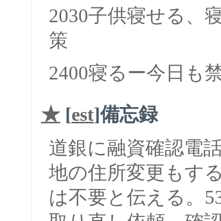
2030子供寝せる、
策
2400寝るー今日も
★
[
est
]備忘録
道銀に融資確認電
地の住所変更もす
は不要と伝える。53