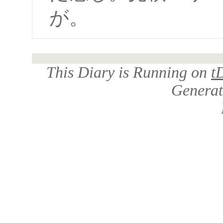
が。
This Diary is Running on
t
Genera